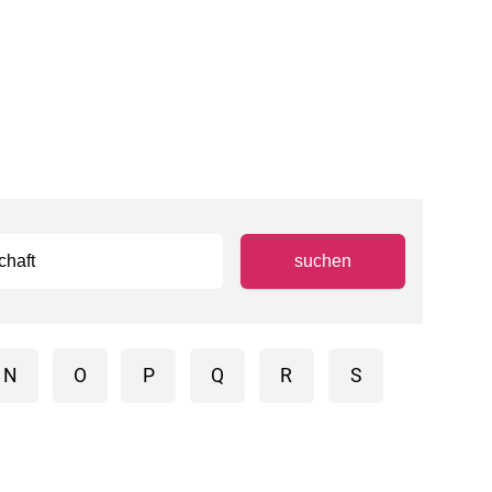
N
O
P
Q
R
S