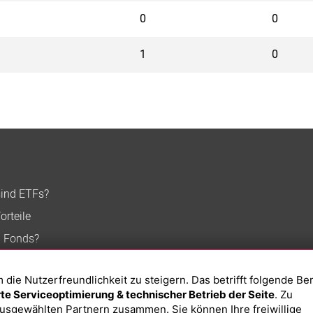
0
0
1
0
sind ETFs?
orteile
n Fonds?
ie Nutzerfreundlichkeit zu steigern. Das betrifft folgende Be
e Serviceoptimierung & technischer Betrieb der Seite
. Zu
usgewählten Partnern zusammen. Sie können Ihre freiwillige