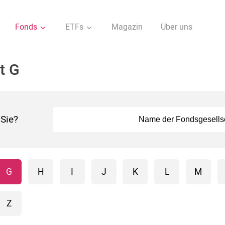
Fonds
ETFs
Magazin
Über uns
t G
Sie?
G
H
I
J
K
L
M
Z