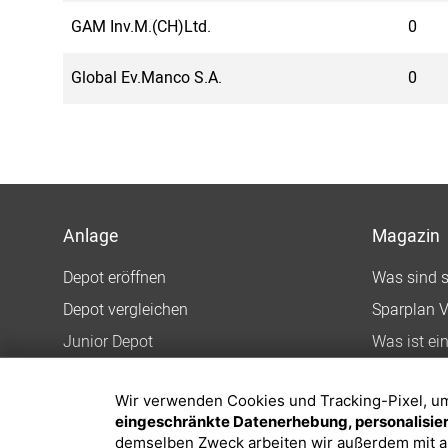
GAM Inv.M.(CH)Ltd.
0
Global Ev.Manco S.A.
0
Anlage
Magazin
Depot eröffnen
Was sind 
Depot vergleichen
Sparplan V
Junior Depot
Was ist ei
Top-Seller-Fonds
Wir verwenden Cookies und Tracking-Pixel, um d
Top-Fonds
eingeschränkte Datenerhebung, personalisiert
Fonds-Suche
demselben Zweck arbeiten wir außerdem mit a