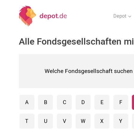
Depot
Alle Fondsgesellschaften mi
Welche Fondsgesellschaft suchen 
A
B
C
D
E
F
T
U
V
W
X
Y