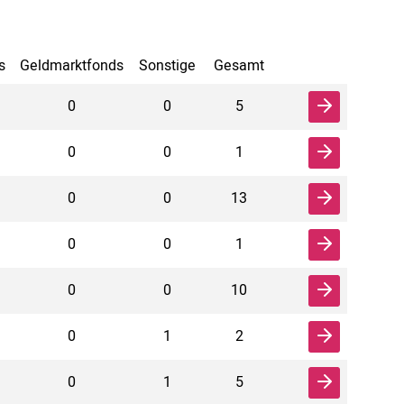
s
Geldmarktfonds
Sonstige
Gesamt
0
0
5
0
0
1
0
0
13
0
0
1
0
0
10
0
1
2
0
1
5