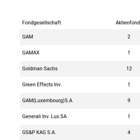
Fondgesellschaft
Aktienfond
GAM
2
GAMAX
1
Goldman Sachs
12
Green Effects Inv.
1
GAM(Luxembourg)S.A.
9
Generali Inv. Lux.SA
1
GS&P KAG S.A.
4