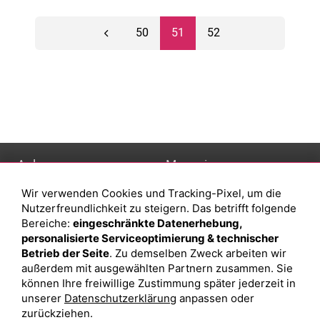
50
51
52
Anlage
Magazin
Wir verwenden Cookies und Tracking-Pixel, um die
Depot eröffnen
Was sind sind ETFs?
Nutzerfreundlichkeit zu steigern. Das betrifft folgende
Depot vergleichen
Sparplan Vorteile
Bereiche:
eingeschränkte Datenerhebung,
personalisierte Serviceoptimierung & technischer
Junior Depot
Was ist ein Fonds?
Betrieb der Seite
. Zu demselben Zweck arbeiten wir
Top-Seller-Fonds
außerdem mit ausgewählten Partnern zusammen. Sie
können Ihre freiwillige Zustimmung später jederzeit in
Top-Fonds
unserer
Datenschutzerklärung
anpassen oder
Fonds-Suche
zurückziehen.