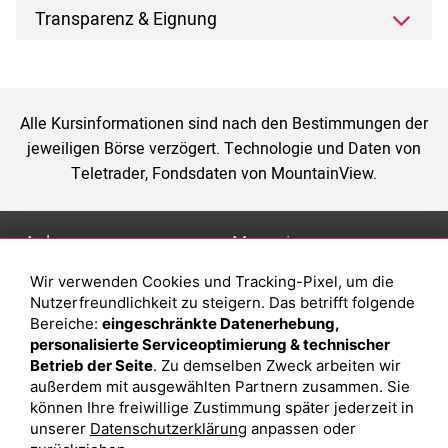
Transparenz & Eignung
Alle Kursinformationen sind nach den Bestimmungen der
jeweiligen Börse verzögert. Technologie und Daten von
Teletrader, Fondsdaten von MountainView.
Anlage
Magazin
Wir verwenden Cookies und Tracking-Pixel, um die
Depot eröffnen
Was sind sind ETFs?
Nutzerfreundlichkeit zu steigern. Das betrifft folgende
Depot vergleichen
Sparplan Vorteile
Bereiche:
eingeschränkte Datenerhebung,
personalisierte Serviceoptimierung & technischer
Junior Depot
Was ist ein Fonds?
Betrieb der Seite
. Zu demselben Zweck arbeiten wir
Top-Seller-Fonds
außerdem mit ausgewählten Partnern zusammen. Sie
können Ihre freiwillige Zustimmung später jederzeit in
Top-Fonds
unserer
Datenschutzerklärung
anpassen oder
Fonds-Suche