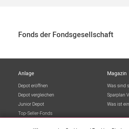
Fonds der Fondsgesellschaft
Anlage
Magazin
Depot eröffnen
Was sind 
Depot vergleichen
Sparplan V
Junior Depot
Was ist ei
Top-Seller-Fonds
Top-Fonds