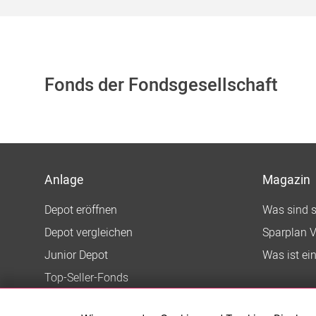
Fonds der Fondsgesellschaft
Anlage
Magazin
Depot eröffnen
Was sind 
Depot vergleichen
Sparplan V
Junior Depot
Was ist ei
Top-Seller-Fonds
Top-Fonds