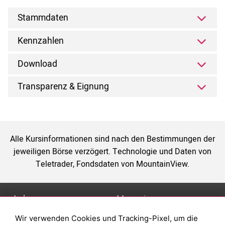
Stammdaten
Kennzahlen
Download
Transparenz & Eignung
Alle Kursinformationen sind nach den Bestimmungen der
jeweiligen Börse verzögert. Technologie und Daten von
Teletrader, Fondsdaten von MountainView.
Anlage
Magazin
Wir verwenden Cookies und Tracking-Pixel, um die
Depot eröffnen
Was sind sind ETFs?