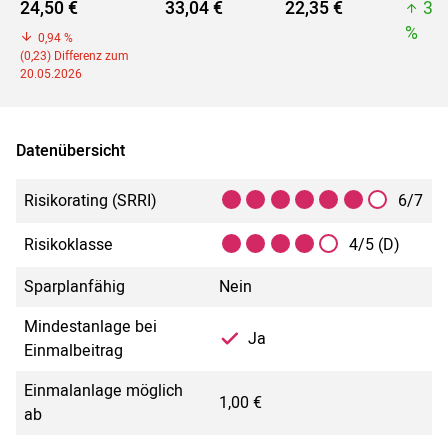
24,50 €
33,04 €
22,35 €
33
%
0,94 %
(0,23) Differenz zum
20.05.2026
Datenübersicht
Risikorating (SRRI)
6/7
Risikoklasse
4/5 (D)
Sparplanfähig
Nein
Mindestanlage bei
Ja
Einmalbeitrag
Einmalanlage möglich
1,00 €
ab