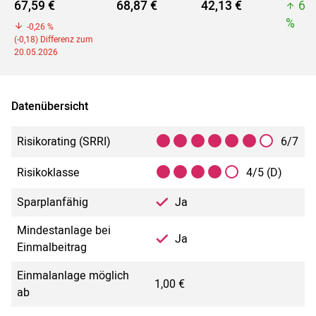
67,59 €
68,87 €
42,13 €
68
%
-0,26 %
(-0,18) Differenz zum
20.05.2026
Datenübersicht
Risikorating (SRRI)
6/7
Risikoklasse
4/5 (D)
Sparplanfähig
Ja
Mindestanlage bei
Ja
Einmalbeitrag
Einmalanlage möglich
1,00 €
ab