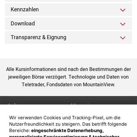
Kennzahlen
Download
Transparenz & Eignung
Alle Kursinformationen sind nach den Bestimmungen der
jeweiligen Börse verzögert. Technologie und Daten von
Teletrader, Fondsdaten von MountainView.
Anlage
Magazin
Wir verwenden Cookies und Tracking-Pixel, um die
Depot eröffnen
Was sind sind ETFs?
Nutzerfreundlichkeit zu steigern. Das betrifft folgende
Depot vergleichen
Sparplan Vorteile
Bereiche:
eingeschränkte Datenerhebung,
personalisierte Serviceoptimierung & technischer