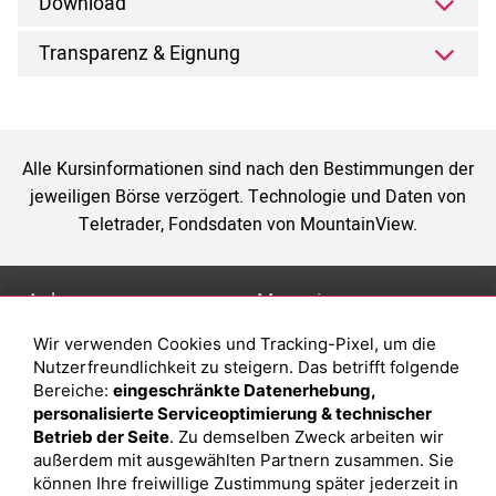
Download
Transparenz & Eignung
Alle Kursinformationen sind nach den Bestimmungen der
jeweiligen Börse verzögert. Technologie und Daten von
Teletrader, Fondsdaten von MountainView.
Anlage
Magazin
Wir verwenden Cookies und Tracking-Pixel, um die
Depot eröffnen
Was sind sind ETFs?
Nutzerfreundlichkeit zu steigern. Das betrifft folgende
Depot vergleichen
Sparplan Vorteile
Bereiche:
eingeschränkte Datenerhebung,
personalisierte Serviceoptimierung & technischer
Junior Depot
Was ist ein Fonds?
Betrieb der Seite
. Zu demselben Zweck arbeiten wir
Top-Seller-Fonds
außerdem mit ausgewählten Partnern zusammen. Sie
können Ihre freiwillige Zustimmung später jederzeit in
Top-Fonds