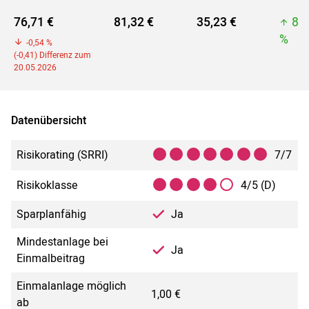
76,71 €
81,32 €
35,23 €
81
%
-0,54 %
(-0,41) Differenz zum
20.05.2026
Datenübersicht
Risikorating (SRRI)
7/7
Risikoklasse
4/5 (D)
Sparplanfähig
Ja
Mindestanlage bei
Ja
Einmalbeitrag
Einmalanlage möglich
1,00 €
ab