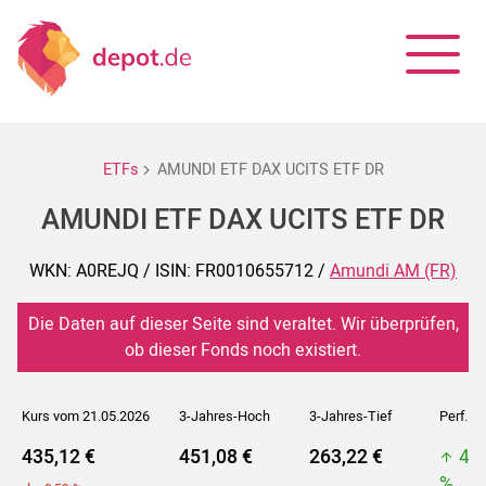
ETFs
AMUNDI ETF DAX UCITS ETF DR
AMUNDI ETF DAX UCITS ETF DR
WKN: A0REJQ / ISIN: FR0010655712 /
Amundi AM (FR)
Die Daten auf dieser Seite sind veraltet. Wir überprüfen,
ob dieser Fonds noch existiert.
Kurs vom 21.05.2026
3-Jahres-Hoch
3-Jahres-Tief
Perf. 5J
435,12 €
451,08 €
263,22 €
45
%