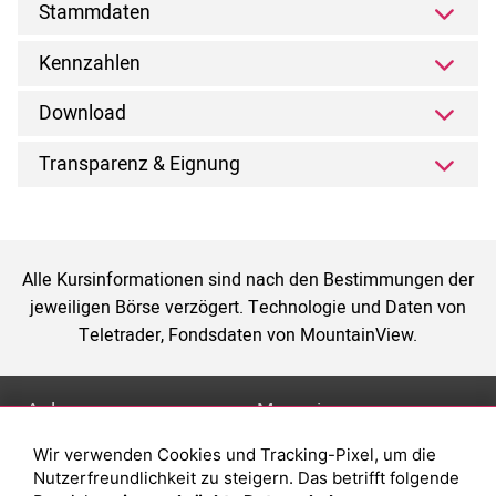
Stammdaten
Kennzahlen
Download
Transparenz & Eignung
Alle Kursinformationen sind nach den Bestimmungen der
jeweiligen Börse verzögert. Technologie und Daten von
Teletrader, Fondsdaten von MountainView.
Anlage
Magazin
Wir verwenden Cookies und Tracking-Pixel, um die
Depot eröffnen
Was sind sind ETFs?
Nutzerfreundlichkeit zu steigern. Das betrifft folgende
Depot vergleichen
Sparplan Vorteile