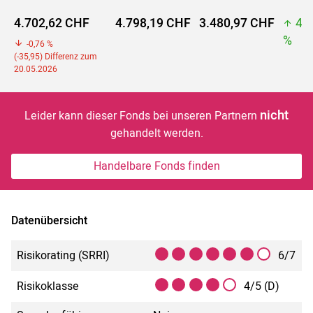
4.702,62 CHF
4.798,19 CHF
3.480,97 CHF
4.
%
-0,76 %
(-35,95) Differenz zum
20.05.2026
nicht
Leider kann dieser Fonds bei unseren Partnern
gehandelt werden.
Handelbare Fonds finden
Datenübersicht
Risikorating (SRRI)
6/7
Risikoklasse
4/5 (D)