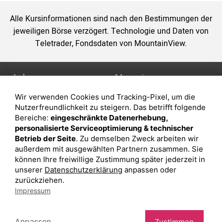
Alle Kursinformationen sind nach den Bestimmungen der
jeweiligen Börse verzögert. Technologie und Daten von
Teletrader, Fondsdaten von MountainView.
Anlage
Magazin
Wir verwenden Cookies und Tracking-Pixel, um die
Depot eröffnen
Was sind sind ETFs?
Nutzerfreundlichkeit zu steigern. Das betrifft folgende
Depot vergleichen
Sparplan Vorteile
Bereiche:
eingeschränkte Datenerhebung,
personalisierte Serviceoptimierung & technischer
Junior Depot
Was ist ein Fonds?
Betrieb der Seite
. Zu demselben Zweck arbeiten wir
Top-Seller-Fonds
außerdem mit ausgewählten Partnern zusammen. Sie
können Ihre freiwillige Zustimmung später jederzeit in
Top-Fonds
unserer
Datenschutzerklärung
anpassen oder
Fonds-Suche
zurückziehen.
Impressum
Besuchen Sie uns auf Facebook
Anpassen
Zustimmen