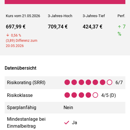
Kurs vom 21.05.2026
3-Jahres-Hoch
3-Jahres-Tief
Perf. 5J
697,99 €
709,74 €
424,37 €
70
%
0,56 %
(3,89) Differenz zum
20.05.2026
Datenübersicht
Risikorating (SRRI)
6/7
Risikoklasse
4/5 (D)
Sparplanfähig
Nein
Mindestanlage bei
Ja
Einmalbeitrag