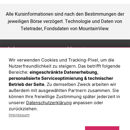
Alle Kursinformationen sind nach den Bestimmungen der
jeweiligen Börse verzögert. Technologie und Daten von
Teletrader, Fondsdaten von MountainView.
Anlage
Magazin
Wir verwenden Cookies und Tracking-Pixel, um die
Depot eröffnen
Was sind sind ETFs?
Nutzerfreundlichkeit zu steigern. Das betrifft folgende
Depot vergleichen
Sparplan Vorteile
Bereiche:
eingeschränkte Datenerhebung,
personalisierte Serviceoptimierung & technischer
Junior Depot
Was ist ein Fonds?
Betrieb der Seite
. Zu demselben Zweck arbeiten wir
Top-Seller-Fonds
außerdem mit ausgewählten Partnern zusammen. Sie
können Ihre freiwillige Zustimmung später jederzeit in
Top-Fonds
unserer
Datenschutzerklärung
anpassen oder
Fonds-Suche
zurückziehen.
Impressum
Besuchen Sie uns auf Facebook