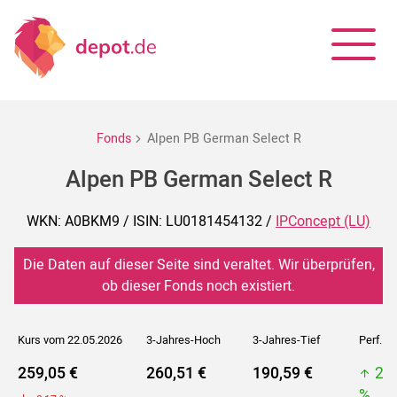
Fonds
Alpen PB German Select R
Alpen PB German Select R
WKN: A0BKM9 / ISIN: LU0181454132 /
IPConcept (LU)
Die Daten auf dieser Seite sind veraltet. Wir überprüfen,
ob dieser Fonds noch existiert.
Kurs vom 22.05.2026
3-Jahres-Hoch
3-Jahres-Tief
Perf. 5J
259,05 €
260,51 €
190,59 €
26
%