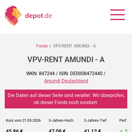
Fonds
VPV-RENT AMUNDI - A
VPV-RENT AMUNDI - A
WKN: 847244 / ISIN: DE0008472440 /
Amundi Deutschland
Die Daten auf dieser Seite sind veraltet. Wir überprüfen,
ob dieser Fonds noch existiert.
Kurs vom 21.05.2026
3-Jahres-Hoch
3-Jahres-Tief
Perf. 5J
45,86 €
47,09 €
41,12 €
51