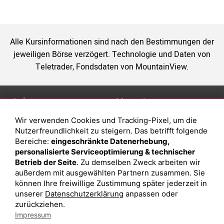
Alle Kursinformationen sind nach den Bestimmungen der
jeweiligen Börse verzögert. Technologie und Daten von
Teletrader, Fondsdaten von MountainView.
Anlage
Magazin
Wir verwenden Cookies und Tracking-Pixel, um die
Depot eröffnen
Was sind sind ETFs?
Nutzerfreundlichkeit zu steigern. Das betrifft folgende
Depot vergleichen
Sparplan Vorteile
Bereiche:
eingeschränkte Datenerhebung,
personalisierte Serviceoptimierung & technischer
Junior Depot
Was ist ein Fonds?
Betrieb der Seite
. Zu demselben Zweck arbeiten wir
Top-Seller-Fonds
außerdem mit ausgewählten Partnern zusammen. Sie
können Ihre freiwillige Zustimmung später jederzeit in
Top-Fonds
unserer
Datenschutzerklärung
anpassen oder
Fonds-Suche
zurückziehen.
Impressum