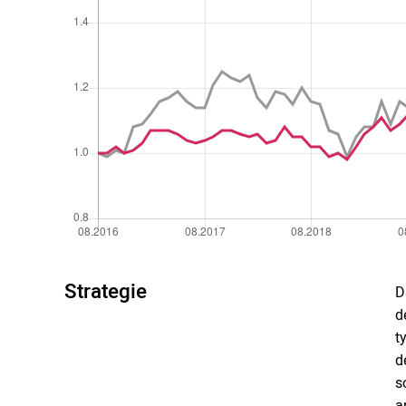
Strategie
D
d
t
d
s
a