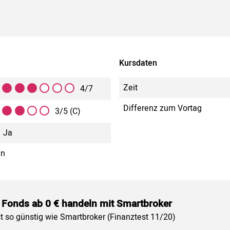
Kursdaten
Zeit
4/7
Differenz zum Vortag
3/5 (C)
Ja
in
 Fonds ab 0 € handeln mit Smartbroker
st so günstig wie Smartbroker (Finanztest 11/20)