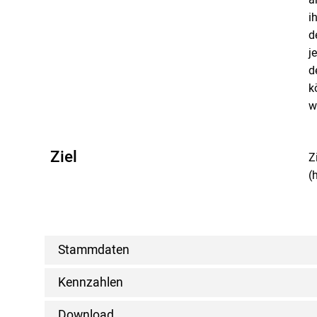
i
d
j
d
k
w
Ziel
Z
(
Stammdaten
Kennzahlen
Download