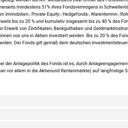
hrerseits mindestens 51% ihres Fondsvermögens in Schwellenlän
en Immobilien-, Private Equity-, Hedgefonds-, Warentermin-, Ro
eweils bis zu 20 % und kumulativ insgesamt bis zu 40 % des Fo
er Erwerb von Zertifikaten, Bankguthaben und Geldmarktinstr
önnen von uns in Aktien investiert werden. Bis zu 20 % des Fo
erden. Der Fonds gilt gemäß dem deutschen Investmentsteuerg
iel der Anlagepolitik des Fonds ist es, durch Anlageengageme
hier vor allem in die Aktienund Rentenmärkte) auf langfristige 