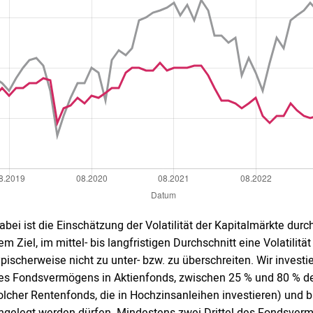
abei ist die Einschätzung der Volatilität der Kapitalmärkte du
em Ziel, im mittel- bis langfristigen Durchschnitt eine Volatilit
ypischerweise nicht zu unter- bzw. zu überschreiten. Wir inves
es Fondsvermögens in Aktienfonds, zwischen 25 % und 80 % d
olcher Rentenfonds, die in Hochzinsanleihen investieren) und
ngelegt werden dürfen. Mindestens zwei Drittel des Fondsverm