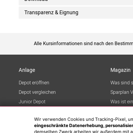
Transparenz & Eignung
Alle Kursinformationen sind nach den Bestimm
Anlage
Magazin
Depot eröffnen
Was sind 
Depot vergleichen
Sparplan V
Junior Depot
Was ist ei
Top-Seller-Fonds
Wir verwenden Cookies und Tracking-Pixel, um d
Top-Fonds
eingeschränkte Datenerhebung, personalisiert
Fonds-Suche
demselben Zweck arbeiten wir außerdem mit a