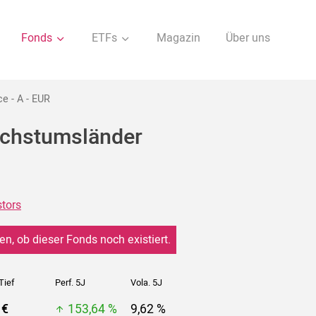
Fonds
ETFs
Magazin
Über uns
 - A - EUR
chstumsländer
stors
en, ob dieser Fonds noch existiert.
Tief
Perf. 5J
Vola. 5J
 €
153,64 %
9,62 %