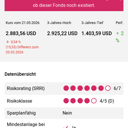
ob dieser Fonds noch existiert.
Kurs vom 21.05.2026
3-Jahres-Hoch
3-Jahres-Tief
Perf. 5J
2.883,56 USD
2.925,22 USD
1.403,59 USD
2.
%
0,54 %
(15,55) Differenz zum
20.05.2026
Datenübersicht
Risikorating (SRRI)
6/7
Risikoklasse
4/5 (D)
Sparplanfähig
Nein
Mindestanlage bei
Ja