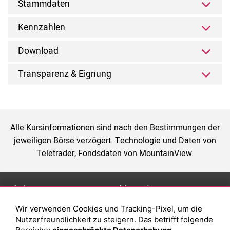
Stammdaten
Kennzahlen
Download
Transparenz & Eignung
Alle Kursinformationen sind nach den Bestimmungen der
jeweiligen Börse verzögert. Technologie und Daten von
Teletrader, Fondsdaten von MountainView.
Anlage
Magazin
Wir verwenden Cookies und Tracking-Pixel, um die
Depot eröffnen
Was sind sind ETFs?
Nutzerfreundlichkeit zu steigern. Das betrifft folgende
Depot vergleichen
Sparplan Vorteile