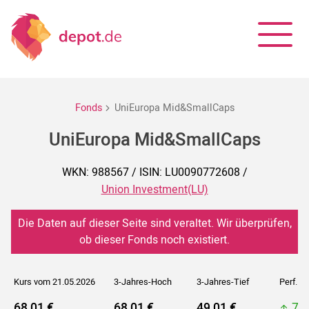
Fonds
UniEuropa Mid&SmallCaps
UniEuropa Mid&SmallCaps
WKN: 988567 / ISIN: LU0090772608 /
Union Investment(LU)
Die Daten auf dieser Seite sind veraltet. Wir überprüfen,
ob dieser Fonds noch existiert.
Kurs vom 21.05.2026
3-Jahres-Hoch
3-Jahres-Tief
Perf. 5J
68,01 €
68,01 €
49,01 €
70