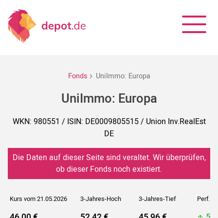
Fonds
UniImmo: Europa
UniImmo: Europa
WKN: 980551 / ISIN: DE0009805515 / Union Inv.RealEst
DE
Die Daten auf dieser Seite sind veraltet. Wir überprüfen,
ob dieser Fonds noch existiert.
Kurs vom 21.05.2026
3-Jahres-Hoch
3-Jahres-Tief
Perf. 5J
46,00 €
52,42 €
45,96 €
52