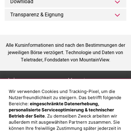
Download
Transparenz & Eignung
Alle Kursinformationen sind nach den Bestimmungen der
jeweiligen Börse verzögert. Technologie und Daten von
Teletrader, Fondsdaten von MountainView.
Anlage
Magazin
Wir verwenden Cookies und Tracking-Pixel, um die
Depot eröffnen
Was sind sind ETFs?
Nutzerfreundlichkeit zu steigern. Das betrifft folgende
Depot vergleichen
Sparplan Vorteile
Bereiche:
eingeschränkte Datenerhebung,
personalisierte Serviceoptimierung & technischer
Junior Depot
Was ist ein Fonds?
Betrieb der Seite
. Zu demselben Zweck arbeiten wir
Top-Seller-Fonds
außerdem mit ausgewählten Partnern zusammen. Sie
können Ihre freiwillige Zustimmung später jederzeit in
Top-Fonds