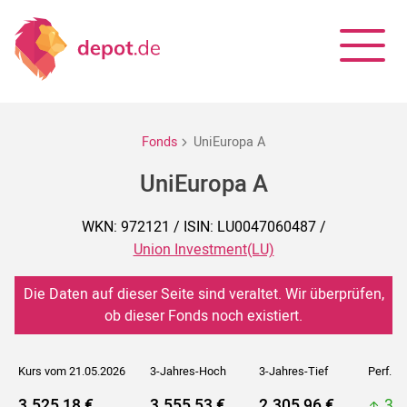
Fonds
UniEuropa A
UniEuropa A
WKN: 972121 / ISIN: LU0047060487 /
Union Investment(LU)
Die Daten auf dieser Seite sind veraltet. Wir überprüfen,
ob dieser Fonds noch existiert.
Kurs vom 21.05.2026
3-Jahres-Hoch
3-Jahres-Tief
Perf. 5J
3.525,18 €
3.555,53 €
2.305,96 €
3.