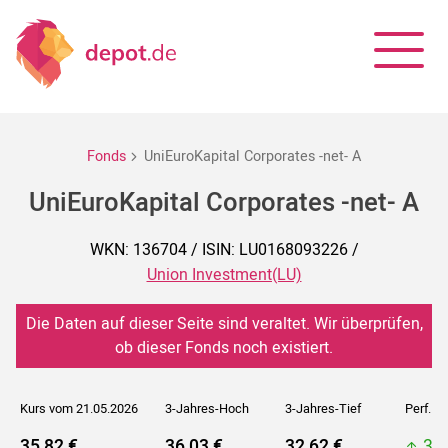
Fonds
UniEuroKapital Corporates -net- A
UniEuroKapital Corporates -net- A
WKN: 136704 / ISIN: LU0168093226 /
Union Investment(LU)
Die Daten auf dieser Seite sind veraltet. Wir überprüfen,
ob dieser Fonds noch existiert.
Kurs vom 21.05.2026
3-Jahres-Hoch
3-Jahres-Tief
Perf. 5J
35,82 €
36,03 €
32,62 €
36