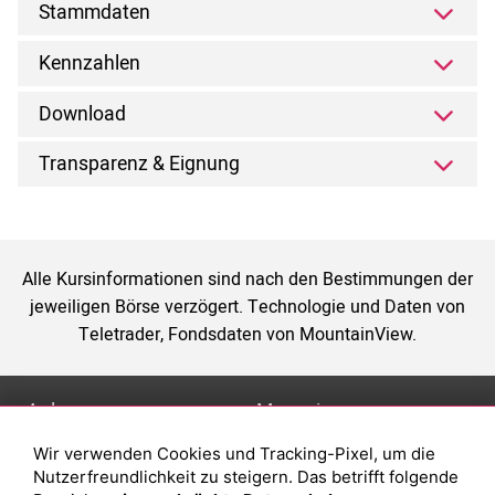
Stammdaten
Kennzahlen
Download
Transparenz & Eignung
Alle Kursinformationen sind nach den Bestimmungen der
jeweiligen Börse verzögert. Technologie und Daten von
Teletrader, Fondsdaten von MountainView.
Anlage
Magazin
Wir verwenden Cookies und Tracking-Pixel, um die
Depot eröffnen
Was sind sind ETFs?
Nutzerfreundlichkeit zu steigern. Das betrifft folgende
Depot vergleichen
Sparplan Vorteile