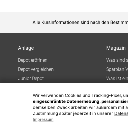
Alle Kursinformationen sind nach den Bestimm
Anlage
Magazin
Depot eröffnen
Was sind 
Depot vergleichen
Sparplan V
Junior Depot
Was ist ei
Top-Seller-Fonds
Wir verwenden Cookies und Tracking-Pixel, um d
Top-Fonds
eingeschränkte Datenerhebung, personalisiert
Fonds-Suche
demselben Zweck arbeiten wir außerdem mit a
Zustimmung später jederzeit in unserer
Datens
Impressum