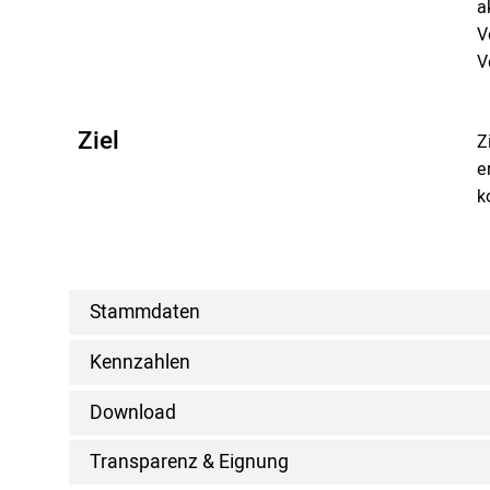
a
V
V
Ziel
Z
e
k
Stammdaten
Kennzahlen
Download
Transparenz & Eignung