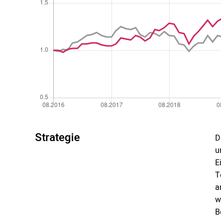
Strategie
D
u
E
T
a
w
B