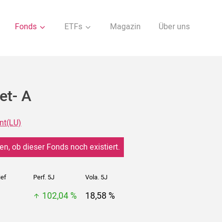
Fonds
ETFs
Magazin
Über uns
et- A
nt(LU)
en, ob dieser Fonds noch existiert.
ief
Perf. 5J
Vola. 5J
102,04 %
18,58 %