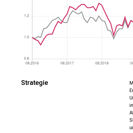
Strategie
M
E
U
i
A
S
u