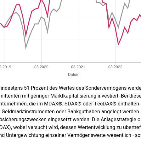
indestens 51 Prozent des Wertes des Sondervermögens werden 
mittenten mit geringer Marktkapitalisierung investiert. Bei di
nternehmen, die im MDAX®, SDAX® oder TecDAX® enthalten si
n Geldmarktinstrumenten oder Bankguthaben angelegt werden. D
bsicherungszwecken eingesetzt werden. Die Anlagestrategie or
DAX), wobei versucht wird, dessen Wertentwicklung zu übertr
nd Untergewichtung einzelner Vermögenswerte wesentlich - sow