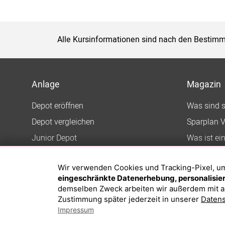
Alle Kursinformationen sind nach den Bestimm
Anlage
Magazin
Depot eröffnen
Was sind 
Depot vergleichen
Sparplan V
Junior Depot
Was ist ei
Top-Seller-Fonds
Wir verwenden Cookies und Tracking-Pixel, um d
Top-Fonds
eingeschränkte Datenerhebung, personalisiert
Fonds-Suche
demselben Zweck arbeiten wir außerdem mit a
Zustimmung später jederzeit in unserer
Datens
Impressum