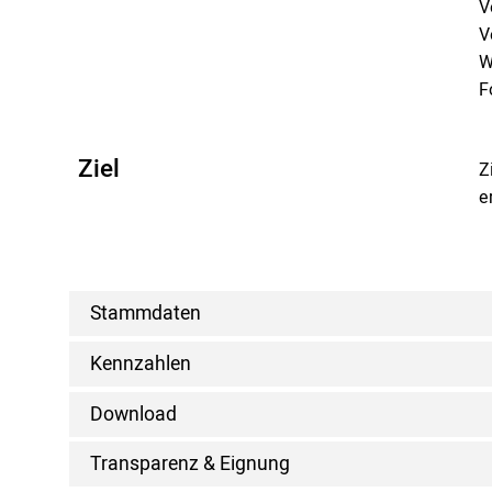
V
V
W
F
Ziel
Z
e
Stammdaten
Kennzahlen
Download
Transparenz & Eignung