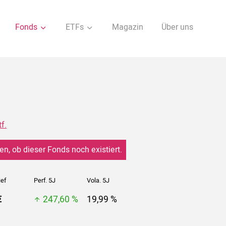
Fonds
ETFs
Magazin
Über uns
f.
en, ob dieser Fonds noch existiert.
ief
Perf. 5J
Vola. 5J
€
247,60 %
19,99 %