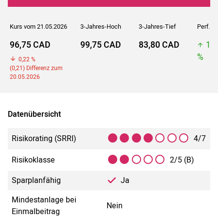
Kurs vom 21.05.2026
3-Jahres-Hoch
3-Jahres-Tief
Perf. 5J
96,75 CAD
99,75 CAD
83,80 CAD
10
%
0,22 %
(0,21) Differenz zum
20.05.2026
Datenübersicht
Risikorating (SRRI)
4/7
Risikoklasse
2/5 (B)
Sparplanfähig
Ja
Mindestanlage bei
Nein
Einmalbeitrag