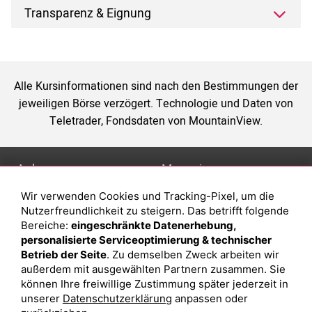
Transparenz & Eignung
Alle Kursinformationen sind nach den Bestimmungen der
jeweiligen Börse verzögert. Technologie und Daten von
Teletrader, Fondsdaten von MountainView.
Anlage
Magazin
Wir verwenden Cookies und Tracking-Pixel, um die
Depot eröffnen
Was sind sind ETFs?
Nutzerfreundlichkeit zu steigern. Das betrifft folgende
Depot vergleichen
Sparplan Vorteile
Bereiche:
eingeschränkte Datenerhebung,
personalisierte Serviceoptimierung & technischer
Junior Depot
Was ist ein Fonds?
Betrieb der Seite
. Zu demselben Zweck arbeiten wir
Top-Seller-Fonds
außerdem mit ausgewählten Partnern zusammen. Sie
können Ihre freiwillige Zustimmung später jederzeit in
Top-Fonds
unserer
Datenschutzerklärung
anpassen oder
Fonds-Suche