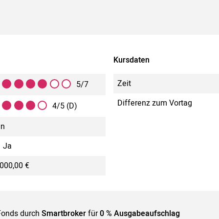
Kursdaten
Zeit
5/7
Differenz zum Vortag
4/5 (D)
in
Ja
000,00 €
Fonds durch
Smartbroker
für
0 % Ausgabeaufschlag