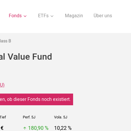
Fonds
ETFs
Magazin
Über uns
lass B
al Value Fund
LU)
en, ob dieser Fonds noch existiert.
Tief
Perf. 5J
Vola. 5J
 €
180,90 %
10,22 %