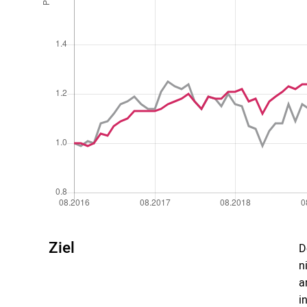
Ziel
D
n
a
i