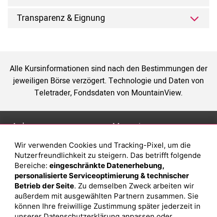
Transparenz & Eignung
Alle Kursinformationen sind nach den Bestimmungen der
jeweiligen Börse verzögert. Technologie und Daten von
Teletrader, Fondsdaten von MountainView.
Anlage
Magazin
Wir verwenden Cookies und Tracking-Pixel, um die
Depot eröffnen
Was sind sind ETFs?
Nutzerfreundlichkeit zu steigern. Das betrifft folgende
Depot vergleichen
Sparplan Vorteile
Bereiche:
eingeschränkte Datenerhebung,
personalisierte Serviceoptimierung & technischer
Junior Depot
Was ist ein Fonds?
Betrieb der Seite
. Zu demselben Zweck arbeiten wir
Top-Seller-Fonds
außerdem mit ausgewählten Partnern zusammen. Sie
können Ihre freiwillige Zustimmung später jederzeit in
Top-Fonds
unserer
Datenschutzerklärung
anpassen oder