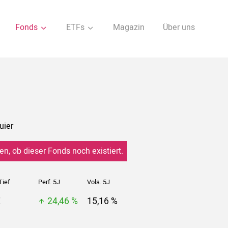
Fonds
ETFs
Magazin
Über uns
uier
en, ob dieser Fonds noch existiert.
Tief
Perf. 5J
Vola. 5J
€
24,46 %
15,16 %