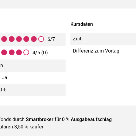
Kursdaten
Zeit
6/7
Differenz zum Vortag
4/5 (D)
in
Ja
0 €
Fonds durch
Smartbroker
für
0 % Ausgabeaufschlag
gulären 3,50 % kaufen