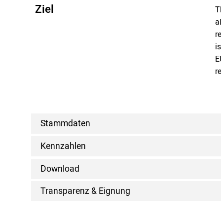
Ziel
T
a
r
i
E
r
Stammdaten
Kennzahlen
Download
Transparenz & Eignung