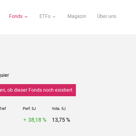
Fonds
ETFs
Magazin
Über uns
uier
en, ob dieser Fonds noch existiert.
Tief
Perf. 5J
Vola. 5J
€
38,18 %
13,75 %