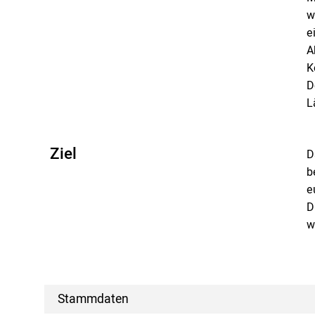
w
e
A
K
D
L
Ziel
D
b
e
D
w
Stammdaten