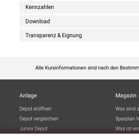
Kennzahlen
Download
Transparenz & Eignung
Alle Kursinformationen sind nach den Bestimm
Anlage
Magazin
Depot eröffnen
Was sind 
Depot vergleichen
Sparplan V
Junior Depot
Was ist ei
Top-Seller-Fonds