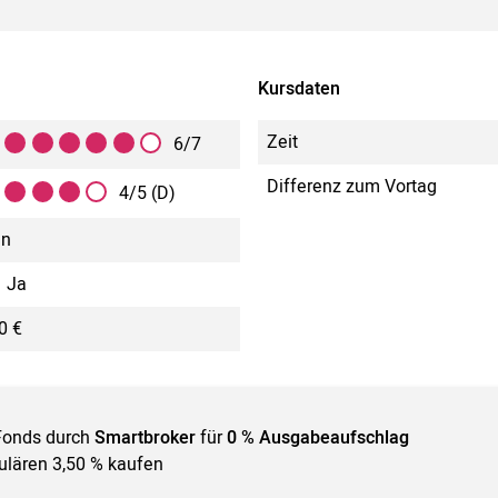
Kursdaten
Zeit
6/7
Differenz zum Vortag
4/5 (D)
in
Ja
0 €
Fonds durch
Smartbroker
für
0 % Ausgabeaufschlag
gulären 3,50 % kaufen