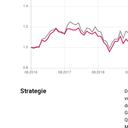
Strategie
D
v
d
G
Q
M