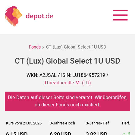
Fonds
CT (Lux) Global Select 1U USD
CT (Lux) Global Select 1U USD
WKN: A2JSAL / ISIN: LU1864957219 /
Threadneedle M. (LU)
Die Daten auf dieser Seite sind veraltet. Wir überprüfen,
ob dieser Fonds noch existiert.
Kurs vom 21.05.2026
3-Jahres-Hoch
3-Jahres-Tief
Perf. 5J
6,15 USD
6,20 USD
3,82 USD
6,2