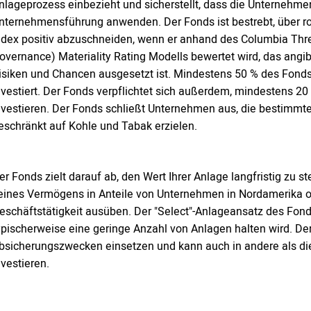
nlageprozess einbezieht und sicherstellt, dass die Unternehmen,
nternehmensführung anwenden. Der Fonds ist bestrebt, über r
ndex positiv abzuschneiden, wenn er anhand des Columbia Thr
overnance) Materiality Rating Modells bewertet wird, das angi
isiken und Chancen ausgesetzt ist. Mindestens 50 % des Fond
nvestiert. Der Fonds verpflichtet sich außerdem, mindestens 20
nvestieren. Der Fonds schließt Unternehmen aus, die bestimmt
eschränkt auf Kohle und Tabak erzielen.
er Fonds zielt darauf ab, den Wert Ihrer Anlage langfristig zu s
eines Vermögens in Anteile von Unternehmen in Nordamerika o
eschäftstätigkeit ausüben. Der "Select"-Anlageansatz des Fond
ypischerweise eine geringe Anzahl von Anlagen halten wird. D
bsicherungszwecken einsetzen und kann auch in andere als d
nvestieren.