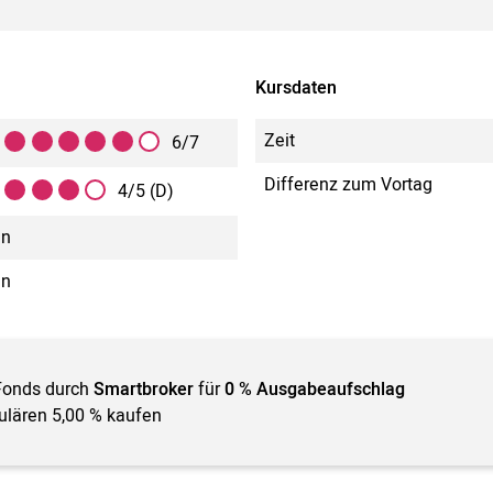
Kursdaten
Zeit
6/7
Differenz zum Vortag
4/5 (D)
in
in
Fonds durch
Smartbroker
für
0 % Ausgabeaufschlag
gulären 5,00 % kaufen