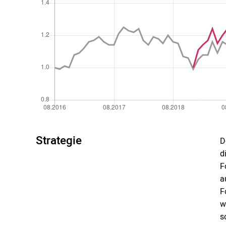
Strategie
D
d
F
a
F
w
s