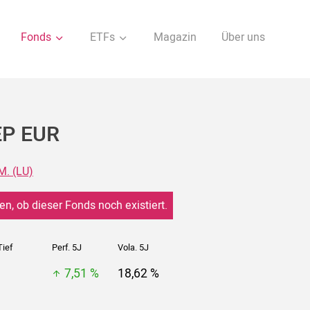
Fonds
ETFs
Magazin
Über uns
EP EUR
M. (LU)
en, ob dieser Fonds noch existiert.
Tief
Perf. 5J
Vola. 5J
7,51 %
18,62 %