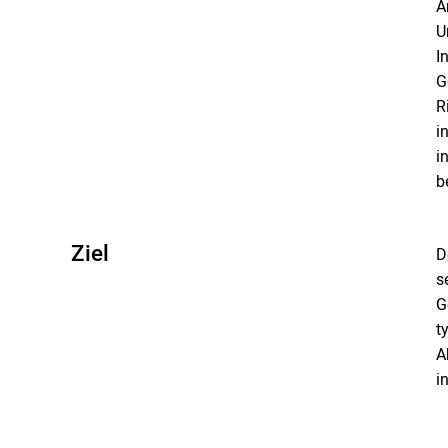
A
U
I
G
R
i
i
b
Ziel
D
s
G
t
A
i