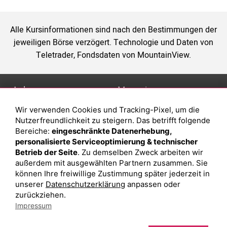
Alle Kursinformationen sind nach den Bestimmungen der
jeweiligen Börse verzögert. Technologie und Daten von
Teletrader, Fondsdaten von MountainView.
Anlage
Magazin
Wir verwenden Cookies und Tracking-Pixel, um die
Depot eröffnen
Was sind sind ETFs?
Nutzerfreundlichkeit zu steigern. Das betrifft folgende
Depot vergleichen
Sparplan Vorteile
Bereiche:
eingeschränkte Datenerhebung,
personalisierte Serviceoptimierung & technischer
Junior Depot
Was ist ein Fonds?
Betrieb der Seite
. Zu demselben Zweck arbeiten wir
Top-Seller-Fonds
außerdem mit ausgewählten Partnern zusammen. Sie
können Ihre freiwillige Zustimmung später jederzeit in
Top-Fonds
unserer
Datenschutzerklärung
anpassen oder
Fonds-Suche
zurückziehen.
Impressum
Besuchen Sie uns auf Facebook