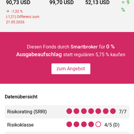
90,73 USD
99,70 USD
52,13 USD
99
%
-1,32 %
(-1,21) Differenz zum
21.05.2026
0 %
Diesen Fonds durch
Smartbroker
für
Ausgabeaufschlag
statt regulären 5,75 % kaufen
zum Angebot
Datenübersicht
Risikorating (SRRI)
7/7
Risikoklasse
4/5 (D)