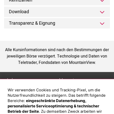
Kennzahlen
Download
Transparenz & Eignung
Alle Kursinformationen sind nach den Bestimmungen der
jeweiligen Börse verzögert. Technologie und Daten von
Teletrader, Fondsdaten von MountainView.
Anlage
Magazin
Wir verwenden Cookies und Tracking-Pixel, um die
Depot eröffnen
Was sind sind ETFs?
Nutzerfreundlichkeit zu steigern. Das betrifft folgende
Depot vergleichen
Sparplan Vorteile
Bereiche:
eingeschränkte Datenerhebung,
personalisierte Serviceoptimierung & technischer
Junior Depot
Was ist ein Fonds?
Betrieb der Seite
. Zu demselben Zweck arbeiten wir