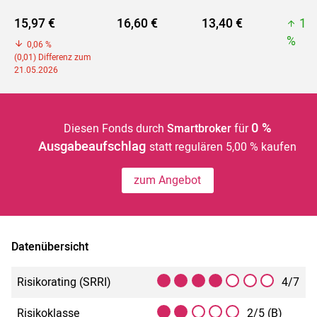
15,97 €
16,60 €
13,40 €
18
%
0,06 %
(0,01) Differenz zum
21.05.2026
0 %
Diesen Fonds durch
Smartbroker
für
Ausgabeaufschlag
statt regulären 5,00 % kaufen
zum Angebot
Datenübersicht
Risikorating (SRRI)
4/7
Risikoklasse
2/5 (B)