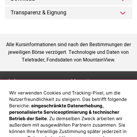
Transparenz & Eignung
Alle Kursinformationen sind nach den Bestimmungen der
jeweiligen Börse verzögert. Technologie und Daten von
Teletrader, Fondsdaten von MountainView.
Anlage
Magazin
Wir verwenden Cookies und Tracking-Pixel, um die
Depot eröffnen
Was sind sind ETFs?
Nutzerfreundlichkeit zu steigern. Das betrifft folgende
Depot vergleichen
Sparplan Vorteile
Bereiche:
eingeschränkte Datenerhebung,
personalisierte Serviceoptimierung & technischer
Junior Depot
Was ist ein Fonds?
Betrieb der Seite
. Zu demselben Zweck arbeiten wir
Top-Seller-Fonds
außerdem mit ausgewählten Partnern zusammen. Sie
können Ihre freiwillige Zustimmung später jederzeit in
Top-Fonds