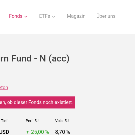
Fonds
ETFs
Magazin
Über uns
rn Fund - N (acc)
eton
en, ob dieser Fonds noch existiert.
-Tief
Perf. 5J
Vola. 5J
 USD
25,00 %
8,70 %