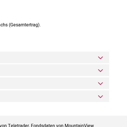
achs (Gesamtertrag).
 von Teletrader, Fondsdaten von MountainView.