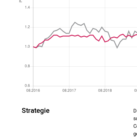
Strategie
D
s
C
g