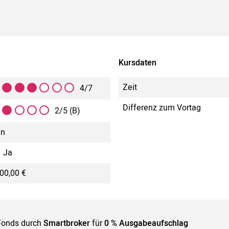
Kursdaten
Zeit
4/7
Differenz zum Vortag
2/5 (B)
in
Ja
00,00 €
Fonds durch
Smartbroker
für
0 % Ausgabeaufschlag