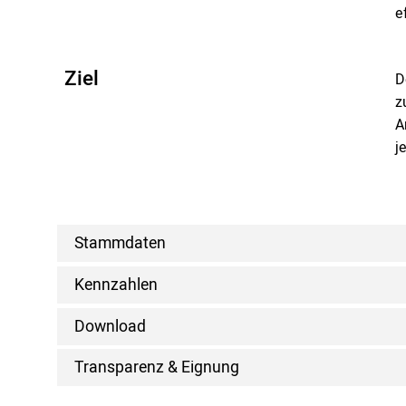
e
Ziel
D
z
A
j
Stammdaten
Kennzahlen
Download
Transparenz & Eignung