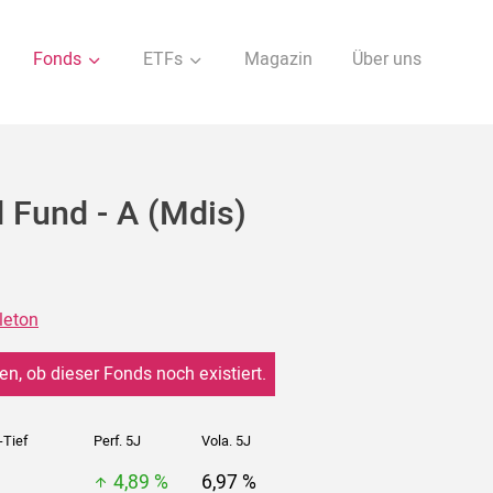
Fonds
ETFs
Magazin
Über uns
 Fund - A (Mdis)
leton
en, ob dieser Fonds noch existiert.
-Tief
Perf. 5J
Vola. 5J
4,89 %
6,97 %