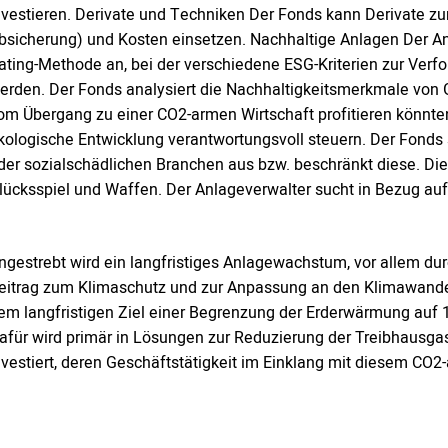
nvestieren. Derivate und Techniken Der Fonds kann Derivate zu
bsicherung) und Kosten einsetzen. Nachhaltige Anlagen Der 
ating-Methode an, bei der verschiedene ESG-Kriterien zur Verf
erden. Der Fonds analysiert die Nachhaltigkeitsmerkmale von
om Übergang zu einer CO2-armen Wirtschaft profitieren könnten,
kologische Entwicklung verantwortungsvoll steuern. Der Fond
der sozialschädlichen Branchen aus bzw. beschränkt diese. Dies
lücksspiel und Waffen. Der Anlageverwalter sucht in Bezug a
ngestrebt wird ein langfristiges Anlagewachstum, vor allem durc
eitrag zum Klimaschutz und zur Anpassung an den Klimawandel 
em langfristigen Ziel einer Begrenzung der Erderwärmung auf
afür wird primär in Lösungen zur Reduzierung der Treibhausg
nvestiert, deren Geschäftstätigkeit im Einklang mit diesem CO2