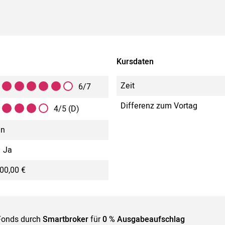
Kursdaten
Zeit
6/7
Differenz zum Vortag
4/5 (D)
in
Ja
00,00 €
Fonds durch
Smartbroker
für
0 % Ausgabeaufschlag