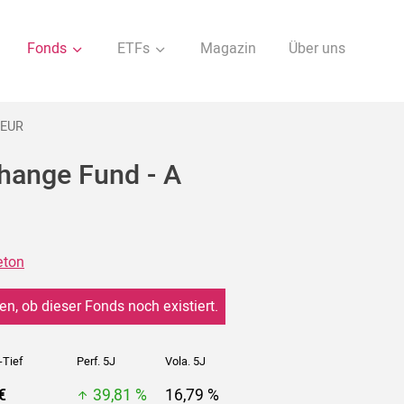
Fonds
ETFs
Magazin
Über uns
 EUR
hange Fund - A
eton
en, ob dieser Fonds noch existiert.
-Tief
Perf. 5J
Vola. 5J
€
39,81 %
16,79 %