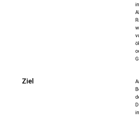
i
A
R
w
v
ö
o
G
Ziel
A
B
d
D
i