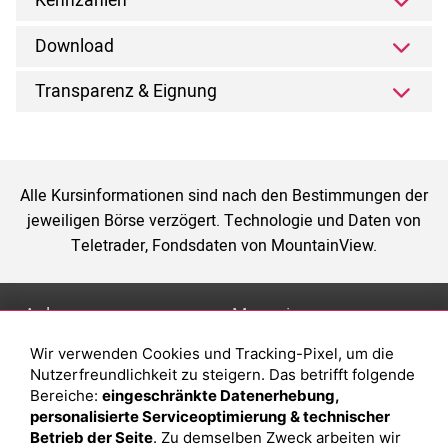
Kennzahlen
Download
Transparenz & Eignung
Alle Kursinformationen sind nach den Bestimmungen der
jeweiligen Börse verzögert. Technologie und Daten von
Teletrader, Fondsdaten von MountainView.
Anlage
Magazin
Wir verwenden Cookies und Tracking-Pixel, um die
Depot eröffnen
Was sind sind ETFs?
Nutzerfreundlichkeit zu steigern. Das betrifft folgende
Depot vergleichen
Sparplan Vorteile
Bereiche:
eingeschränkte Datenerhebung,
personalisierte Serviceoptimierung & technischer
Junior Depot
Was ist ein Fonds?
Betrieb der Seite
. Zu demselben Zweck arbeiten wir