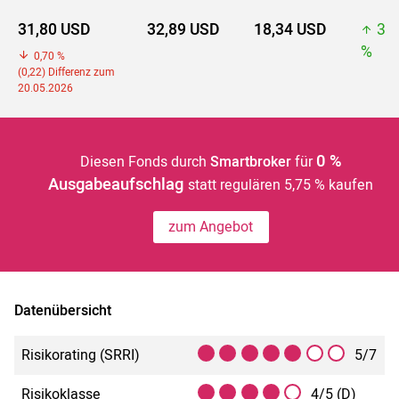
31,80 USD
32,89 USD
18,34 USD
32
%
0,70 %
(0,22) Differenz zum
20.05.2026
0 %
Diesen Fonds durch
Smartbroker
für
Ausgabeaufschlag
statt regulären 5,75 % kaufen
zum Angebot
Datenübersicht
Risikorating (SRRI)
5/7
Risikoklasse
4/5 (D)