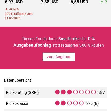
6,97 USD
7,38 USD
6,55 USD
7,8
-0,14 %
(-0,01) Differenz zum
21.05.2026
0 %
Diesen Fonds durch
Smartbroker
für
Ausgabeaufschlag
statt regulären 5,00 % kaufen
zum Angebot
Datenübersicht
Risikorating (SRRI)
3/7
Risikoklasse
2/5 (B)