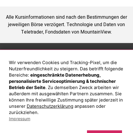
Alle Kursinformationen sind nach den Bestimmungen der
jeweiligen Börse verzögert. Technologie und Daten von
Teletrader, Fondsdaten von MountainView.
Anlage
Magazin
Wir verwenden Cookies und Tracking-Pixel, um die
Depot eröffnen
Was sind sind ETFs?
Nutzerfreundlichkeit zu steigern. Das betrifft folgende
Depot vergleichen
Sparplan Vorteile
Bereiche:
eingeschränkte Datenerhebung,
personalisierte Serviceoptimierung & technischer
Junior Depot
Was ist ein Fonds?
Betrieb der Seite
. Zu demselben Zweck arbeiten wir
Top-Seller-Fonds
außerdem mit ausgewählten Partnern zusammen. Sie
können Ihre freiwillige Zustimmung später jederzeit in
Top-Fonds
unserer
Datenschutzerklärung
anpassen oder
Fonds-Suche
zurückziehen.
Impressum
Besuchen Sie uns auf Facebook