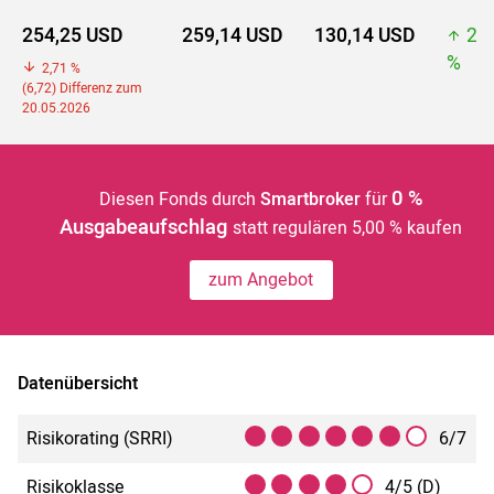
254,25 USD
259,14 USD
130,14 USD
25
%
2,71 %
(6,72) Differenz zum
20.05.2026
0 %
Diesen Fonds durch
Smartbroker
für
Ausgabeaufschlag
statt regulären 5,00 % kaufen
zum Angebot
Datenübersicht
Risikorating (SRRI)
6/7
Risikoklasse
4/5 (D)