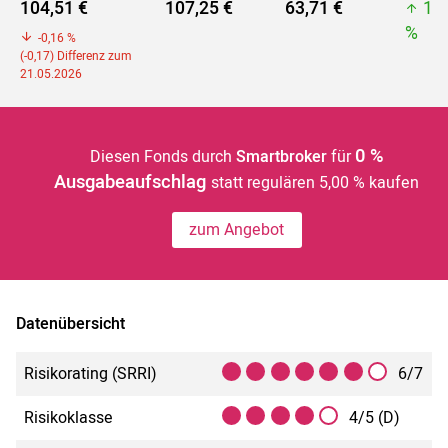
104,51 €
107,25 €
63,71 €
10
%
-0,16 %
(-0,17) Differenz zum
21.05.2026
0 %
Diesen Fonds durch
Smartbroker
für
Ausgabeaufschlag
statt regulären 5,00 % kaufen
zum Angebot
Datenübersicht
Risikorating (SRRI)
6/7
Risikoklasse
4/5 (D)