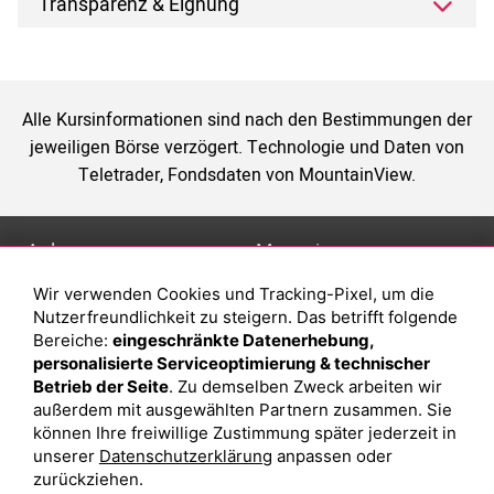
Transparenz & Eignung
Alle Kursinformationen sind nach den Bestimmungen der
jeweiligen Börse verzögert. Technologie und Daten von
Teletrader, Fondsdaten von MountainView.
Anlage
Magazin
Wir verwenden Cookies und Tracking-Pixel, um die
Depot eröffnen
Was sind sind ETFs?
Nutzerfreundlichkeit zu steigern. Das betrifft folgende
Depot vergleichen
Sparplan Vorteile
Bereiche:
eingeschränkte Datenerhebung,
personalisierte Serviceoptimierung & technischer
Junior Depot
Was ist ein Fonds?
Betrieb der Seite
. Zu demselben Zweck arbeiten wir
Top-Seller-Fonds
außerdem mit ausgewählten Partnern zusammen. Sie
können Ihre freiwillige Zustimmung später jederzeit in
Top-Fonds
unserer
Datenschutzerklärung
anpassen oder
Fonds-Suche
zurückziehen.