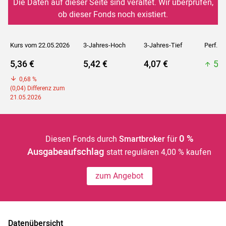
Die Daten auf dieser Seite sind veraltet. Wir überprüfen,
ob dieser Fonds noch existiert.
Kurs vom 22.05.2026
3-Jahres-Hoch
3-Jahres-Tief
Perf. 5J
5,36 €
5,42 €
4,07 €
5,4
0,68 %
(0,04) Differenz zum
21.05.2026
0 %
Diesen Fonds durch
Smartbroker
für
Ausgabeaufschlag
statt regulären 4,00 % kaufen
zum Angebot
Datenübersicht