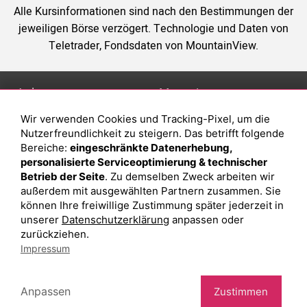
Alle Kursinformationen sind nach den Bestimmungen der
jeweiligen Börse verzögert. Technologie und Daten von
Teletrader, Fondsdaten von MountainView.
Anlage
Magazin
Wir verwenden Cookies und Tracking-Pixel, um die
Depot eröffnen
Was sind sind ETFs?
Nutzerfreundlichkeit zu steigern. Das betrifft folgende
Depot vergleichen
Sparplan Vorteile
Bereiche:
eingeschränkte Datenerhebung,
personalisierte Serviceoptimierung & technischer
Junior Depot
Was ist ein Fonds?
Betrieb der Seite
. Zu demselben Zweck arbeiten wir
Top-Seller-Fonds
außerdem mit ausgewählten Partnern zusammen. Sie
können Ihre freiwillige Zustimmung später jederzeit in
Top-Fonds
unserer
Datenschutzerklärung
anpassen oder
Fonds-Suche
zurückziehen.
Impressum
Besuchen Sie uns auf Facebook
Anpassen
Zustimmen