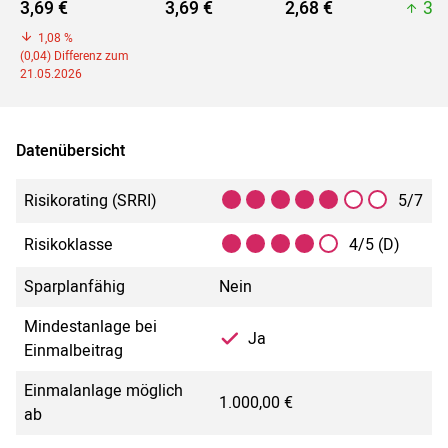
3,69 €
3,69 €
2,68 €
3,6
1,08 %
(0,04) Differenz zum
21.05.2026
Datenübersicht
Risikorating (SRRI)
5/7
Risikoklasse
4/5 (D)
Sparplanfähig
Nein
Mindestanlage bei
Ja
Einmalbeitrag
Einmalanlage möglich
1.000,00 €
ab