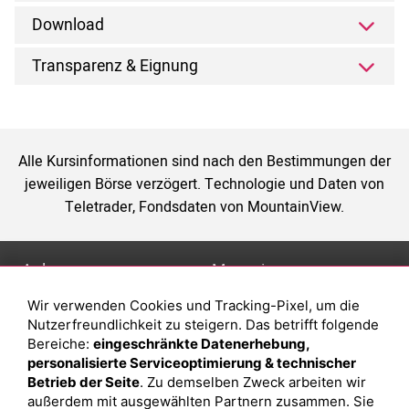
Download
Transparenz & Eignung
Alle Kursinformationen sind nach den Bestimmungen der
jeweiligen Börse verzögert. Technologie und Daten von
Teletrader, Fondsdaten von MountainView.
Anlage
Magazin
Wir verwenden Cookies und Tracking-Pixel, um die
Depot eröffnen
Was sind sind ETFs?
Nutzerfreundlichkeit zu steigern. Das betrifft folgende
Depot vergleichen
Sparplan Vorteile
Bereiche:
eingeschränkte Datenerhebung,
personalisierte Serviceoptimierung & technischer
Junior Depot
Was ist ein Fonds?
Betrieb der Seite
. Zu demselben Zweck arbeiten wir
Top-Seller-Fonds
außerdem mit ausgewählten Partnern zusammen. Sie