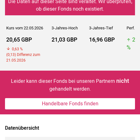
Die Daten auf dieser Seite sind veraltet. Wir überprüfen,
ob dieser Fonds noch existiert.
Kurs vom 22.05.2026
3-Jahres-Hoch
3-Jahres-Tief
Perf. 5J
20,65 GBP
21,03 GBP
16,96 GBP
21
%
0,63 %
(0,13) Differenz zum
21.05.2026
nicht
Leider kann dieser Fonds bei unseren Partnern
gehandelt werden.
Handelbare Fonds finden
Datenübersicht