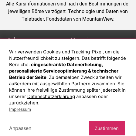
Alle Kursinformationen sind nach den Bestimmungen der
jeweiligen Börse verzögert. Technologie und Daten von
Teletrader, Fondsdaten von MountainView.
Anlage
Magazin
Wir verwenden Cookies und Tracking-Pixel, um die
Depot eröffnen
Was sind sind ETFs?
Nutzerfreundlichkeit zu steigern. Das betrifft folgende
Depot vergleichen
Sparplan Vorteile
Bereiche:
eingeschränkte Datenerhebung,
personalisierte Serviceoptimierung & technischer
Junior Depot
Was ist ein Fonds?
Betrieb der Seite
. Zu demselben Zweck arbeiten wir
Top-Seller-Fonds
außerdem mit ausgewählten Partnern zusammen. Sie
können Ihre freiwillige Zustimmung später jederzeit in
Top-Fonds
unserer
Datenschutzerklärung
anpassen oder
Fonds-Suche
zurückziehen.
Impressum
Besuchen Sie uns auf Facebook
Anpassen
Zustimmen