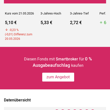
Kurs vom 21.05.2026
3-Jahres-Hoch
3-Jahres-Tief
Perf. 5J
5,10 €
5,33 €
2,72 €
6,6
-0,23 %
(-0,01) Differenz zum
20.05.2026
0 %
Diesen Fonds mit
Smartbroker
für
Ausgabeaufschlag
kaufen
zum Angebot
Datenübersicht