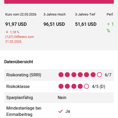
Kurs vom 22.05.2026
3-Jahres-Hoch
3-Jahres-Tief
Perf. 5J
91,97 USD
96,51 USD
51,61 USD
10
%
1,18 %
(1,07) Differenz zum
21.05.2026
Datenübersicht
Risikorating (SRRI)
6/7
Risikoklasse
4/5 (D)
Sparplanfähig
Nein
Mindestanlage bei
Ja
Einmalbeitrag