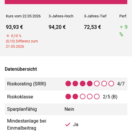
Kurs vom 22.05.2026
3-Jahres-Hoch
3-Jahres-Tief
Perf. 5J
93,93 €
94,20 €
72,53 €
94
%
0,10 %
(0,10) Differenz zum
21.05.2026
Datenübersicht
Risikorating (SRRI)
4/7
Risikoklasse
2/5 (B)
Sparplanfähig
Nein
Mindestanlage bei
Ja
Einmalbeitrag