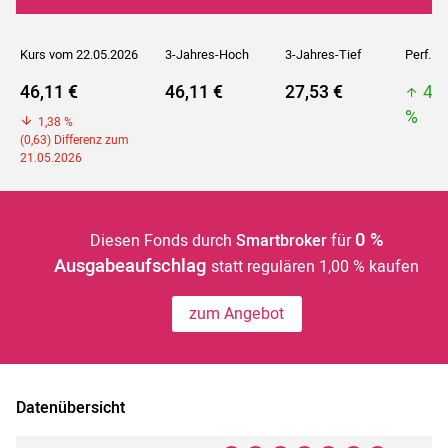
Kurs vom 22.05.2026
3-Jahres-Hoch
3-Jahres-Tief
Perf. 5J
46,11 €
46,11 €
27,53 €
46
%
1,38 %
(0,63) Differenz zum
21.05.2026
0 %
Diesen Fonds durch
Smartbroker
für
Ausgabeaufschlag
statt regulären 1,00 % kaufen
zum Angebot
Datenübersicht