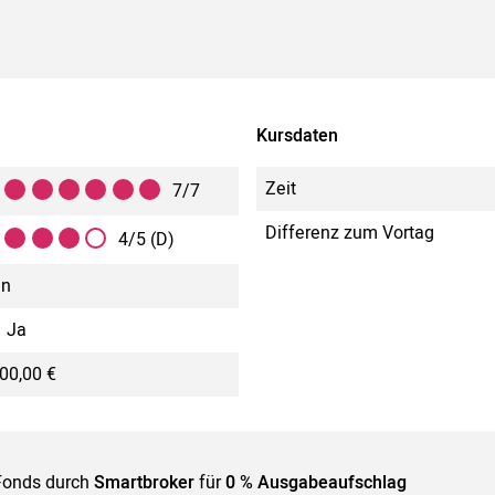
Kursdaten
Zeit
7/7
Differenz zum Vortag
4/5 (D)
in
Ja
00,00 €
Fonds durch
Smartbroker
für
0 % Ausgabeaufschlag