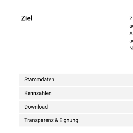
Ziel
Z
a
A
a
N
Stammdaten
Kennzahlen
Download
Transparenz & Eignung