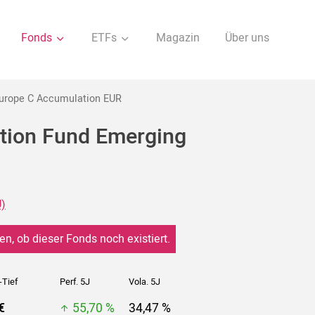
Fonds
ETFs
Magazin
Über uns
Europe C Accumulation EUR
ction Fund Emerging
U)
en, ob dieser Fonds noch existiert.
-Tief
Perf. 5J
Vola. 5J
€
55,70 %
34,47 %