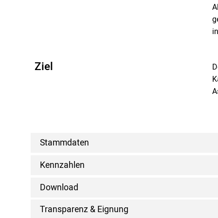
A
g
i
Ziel
D
K
A
Stammdaten
Kennzahlen
Download
Transparenz & Eignung