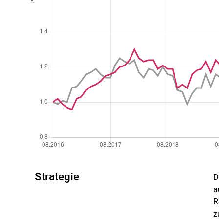
Strategie
D
a
R
z