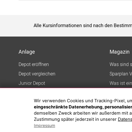
Alle Kursinformationen sind nach den Bestimm
Anlage
Magazin
Depot eröffnen
Was sind 
Depot vergleichen
Sparplan V
Junior Depot
Was ist ei
Top-Seller-Fonds
Wir verwenden Cookies und Tracking-Pixel, um d
Top-Fonds
eingeschränkte Datenerhebung, personalisiert
Fonds-Suche
demselben Zweck arbeiten wir außerdem mit a
Zustimmung später jederzeit in unserer
Datens
Impressum