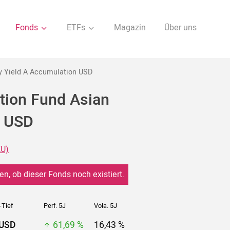
Fonds
ETFs
Magazin
Über uns
ty Yield A Accumulation USD
ction Fund Asian
n USD
EU)
en, ob dieser Fonds noch existiert.
-Tief
Perf. 5J
Vola. 5J
 USD
61,69 %
16,43 %