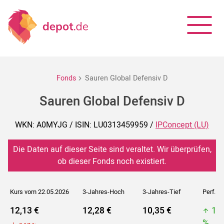
Fonds
Sauren Global Defensiv D
Sauren Global Defensiv D
WKN: A0MYJG / ISIN: LU0313459959 /
IPConcept (LU)
Die Daten auf dieser Seite sind veraltet. Wir überprüfen,
ob dieser Fonds noch existiert.
Kurs vom 22.05.2026
3-Jahres-Hoch
3-Jahres-Tief
Perf. 5J
12,13 €
12,28 €
10,35 €
12
%