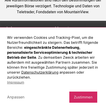
Alle Kursinformationen sind nach den Bestimmungen der
jeweiligen Börse verzögert. Technologie und Daten von
Teletrader, Fondsdaten von MountainView.
Anlage
Magazin
Wir verwenden Cookies und Tracking-Pixel, um die
Depot eröffnen
Was sind sind ETFs?
Nutzerfreundlichkeit zu steigern. Das betrifft folgende
Depot vergleichen
Sparplan Vorteile
Bereiche:
eingeschränkte Datenerhebung,
personalisierte Serviceoptimierung & technischer
Junior Depot
Was ist ein Fonds?
Betrieb der Seite
. Zu demselben Zweck arbeiten wir
Top-Seller-Fonds
außerdem mit ausgewählten Partnern zusammen. Sie
können Ihre freiwillige Zustimmung später jederzeit in
Top-Fonds
unserer
Datenschutzerklärung
anpassen oder
Fonds-Suche
zurückziehen.
Impressum
Besuchen Sie uns auf Facebook
Anpassen
Zustimmen
Impressum
Datenschutzerklärung